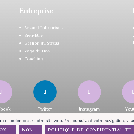
Entreprise
Accueil Entreprises
Bien-Être
Gestion du Stress
Yoga du Dos
Coaching
re expérience sur notre site web. En poursuivant votre navigation, vous 
Copyright
|
Politique de Confidentialité
|
CGV
|
Plan du Site
OK
NON
POLITIQUE DE CONFIDENTIALITÉ