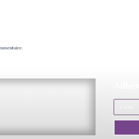
ommentaire.
Adhér