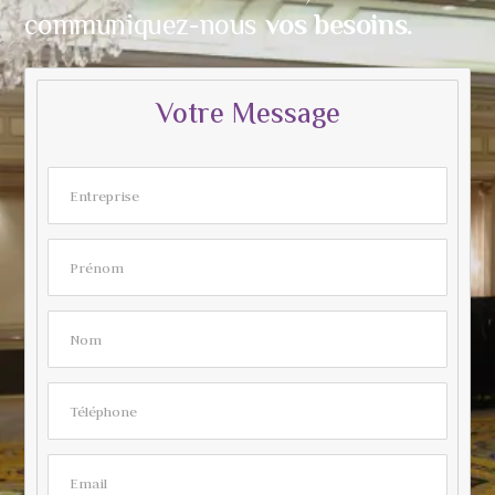
communiquez-nous
vos besoins.
Votre Message
Entreprise
Prénom
Nom
Téléphone
Email