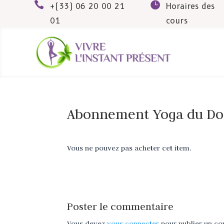


+(33) 06 20 00 21
Horaires des
01
cours
Abonnement Yoga du Do
Vous ne pouvez pas acheter cet item.
Poster le commentaire
Vous devez
vous connecter
pour publier un c