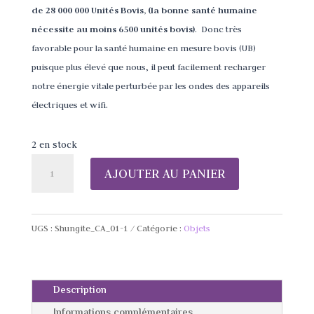
de 28 000 000 Unités Bovis, (la bonne santé humaine
nécessite au moins 6500 unités bovis)
. Donc très
favorable pour la santé humaine en mesure bovis (UB)
puisque plus élevé que nous, il peut facilement recharger
notre énergie vitale perturbée par les ondes des appareils
électriques et wifi.
2 en stock
quantité
AJOUTER AU PANIER
de
Canon
Énergétique
UGS :
Shungite_CA_01-1
Catégorie :
Objets
Shungite
(Rayon
protection
Description
80m2)
Informations complémentaires