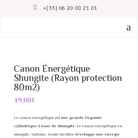

+(33) 06 20 00 21 01
a
Canon Énergétique
Shungite (Rayon protection
80m2)
49,00
€
Le canon énergétique est
une grande Orgonite
cylindrique à base de Shungite
. Le canon énergétique en
shungite /métaux/ boule facettée d
éveloppe une énergie