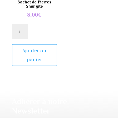
Sachet de Pierres
Shungite
8,00
€
quantité
de
Sachet
de
Ajouter au
Pierres
panier
Shungite
Adhérer à notre
Newsletter