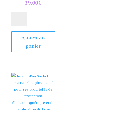
39,00
€
quantité
de
Cylindres
Harmoniseurs
Ajouter au
panier