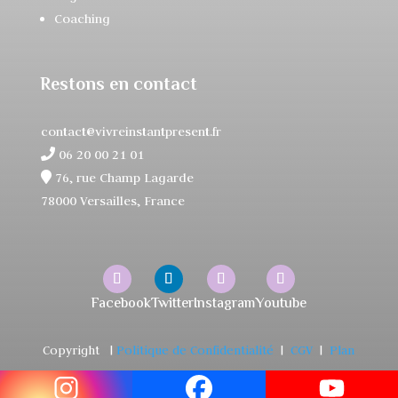
Coaching
Restons en contact
contact@vivreinstantpresent.fr
06 20 00 21 01
76, rue Champ Lagarde
78000 Versailles, France
Copyright
|
Politique de Confidentialité
|
CGV
|
Plan
du Site