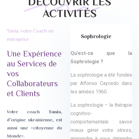
DÉCOUVRIR LES
ACTIVITÉS
Tania, votre Coach en
Sophrologie
entreprise
Une Expérience
Qu’est-ce que la
au Services de
Sophrologie ?
vos
La sophrologie a été fondée
Collaborateurs
par Alfonso Caycedo dans
et Clients
les années 1960.
La sophrologie – la thérapie
Tania,
Votre coach
cognitivo-
d’origine ukrainienne, est
comportementale : savoir
aussi une «citoyenne du
mieux gérer votre stress,
Monde».
apprendre à vous détendre