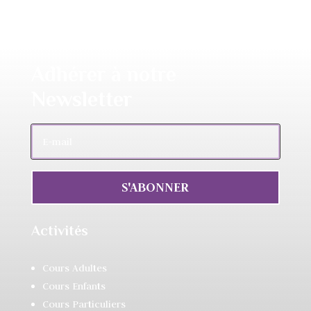
Adhérer à notre
Newsletter
S'ABONNER
Activités
Cours Adultes
Cours Enfants
Cours Particuliers