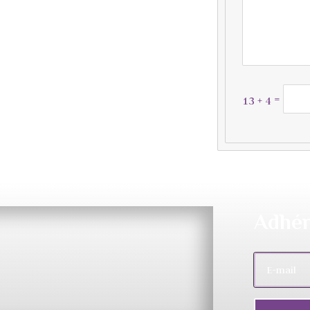
=
13 + 4
Adhér