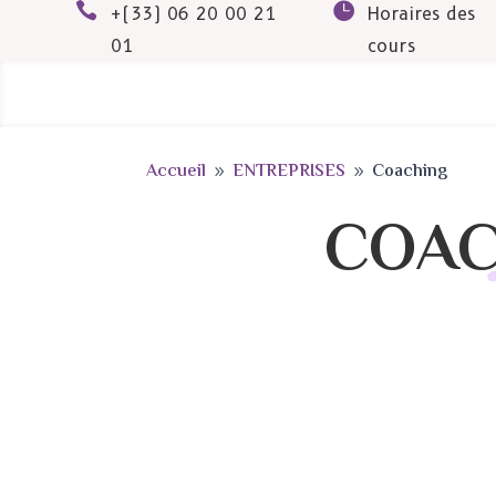


+(33) 06 20 00 21
Horaires des
01
cours
Accueil
ENTREPRISES
Coaching
9
9
COAC