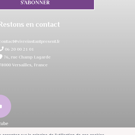
S'ABONNER
Restons en contact
contact@vivreinstantpresent.fr
06 20 00 21 01
76, rue Champ Lagarde
78000 Versailles, France