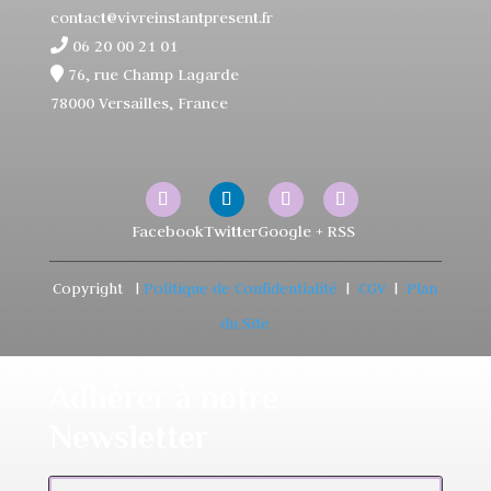
contact@vivreinstantpresent.fr
06 20 00 21 01
76, rue Champ Lagarde
78000 Versailles, France
Copyright
|
Politique de Confidentialité
|
CGV
|
Plan
du Site
Adhérer à notre
Newsletter