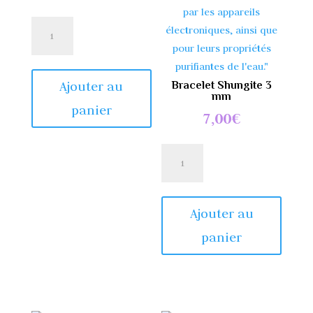
quantité
de
Porte-
clés
Bracelet Shungite 3
Ajouter au
mm
Améthyste
panier
7,00
€
du
Brésil
quantité
de
Bracelet
Shungite
Ajouter au
3
panier
mm