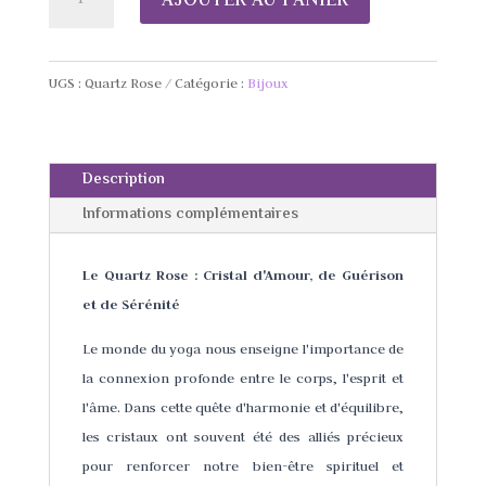
de
Pendentif
Quartz
UGS :
Quartz Rose
Catégorie :
Bijoux
Rose
Description
Informations complémentaires
Le Quartz Rose : Cristal d'Amour, de Guérison
et de Sérénité
Le monde du yoga nous enseigne l'importance de
la connexion profonde entre le corps, l'esprit et
l'âme. Dans cette quête d'harmonie et d'équilibre,
les cristaux ont souvent été des alliés précieux
pour renforcer notre bien-être spirituel et