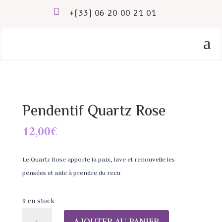

+(33) 06 20 00 21 01
a
Pendentif Quartz Rose
12,00
€
Le Quartz Rose apporte la paix, lave et renouvelle les
pensées et aide à prendre du recu
9 en stock
quantité
AJOUTER AU PANIER