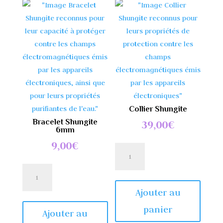
Collier Shungite
Bracelet Shungite
39,00
€
6mm
9,00
€
quantité
de
quantité
Collier
de
Shungite
Ajouter au
Bracelet
panier
Shungite
Ajouter au
6mm