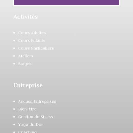
Activités
Cours Adultes
Cours Enfants
Cours Particuliers
Ateliers
Stages
Entreprise
Accueil Entreprises
Bien-Être
Gestion du Stress
Yoga du Dos
Coaching