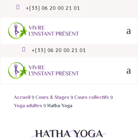

+(33) 06 20 00 21 01
a

+(33) 06 20 00 21 01
a
Accueil
Cours & Stages
Cours collectifs
9
9
9
Yoga adultes
Hatha Yoga
9
HATHA YOGA