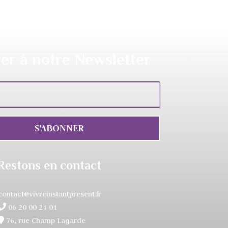
er à notre Newsletter
S'ABONNER
Restons en contact
contact@vivreinstantpresent.fr
06 20 00 21 01
76, rue Champ Lagarde