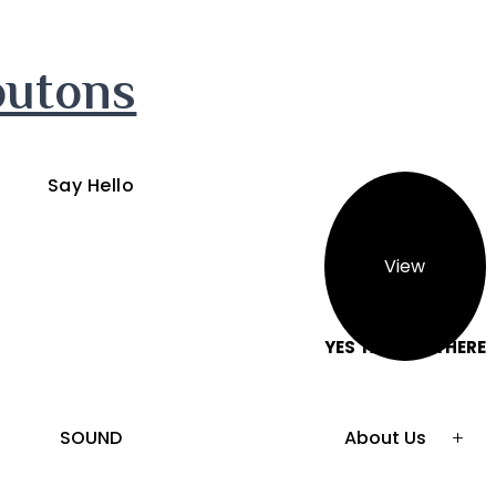
outons
Say Hello
YES TAKE ME THERE
SOUND
About Us