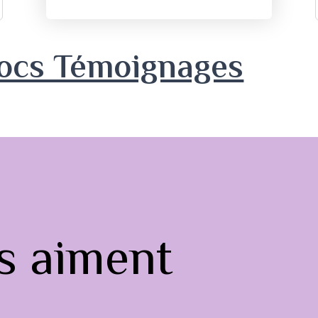
locs Témoignages
us aiment