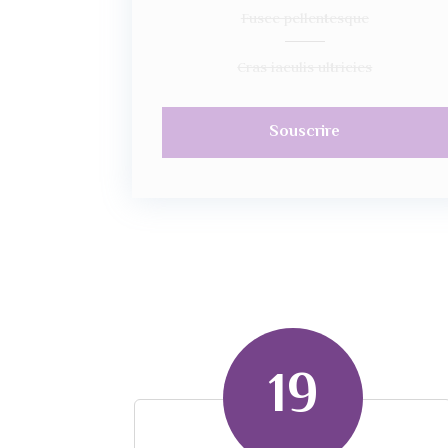
Fusce pellentesque
Cras iaculis ultricies
Souscrire
19