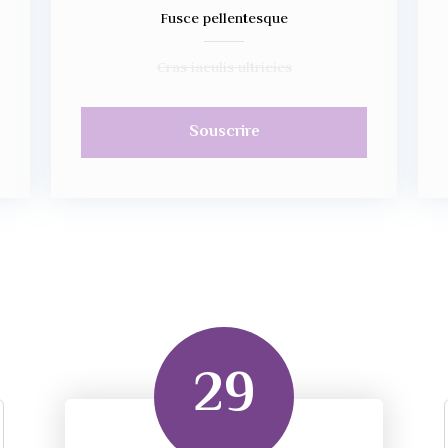
Fusce pellentesque
Cras iaculis ultricies
Souscrire
29